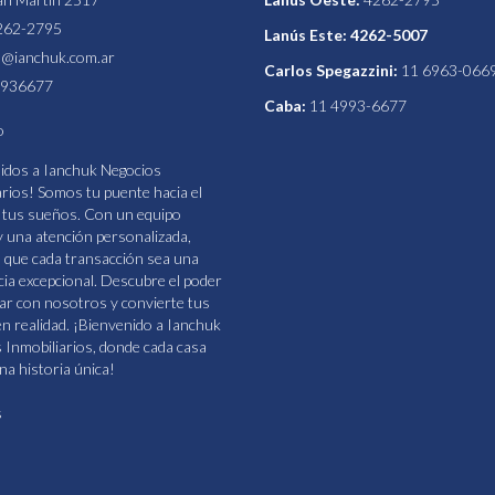
262-2795
Lanús Este: 4262-5007
s@ianchuk.com.ar
Carlos Spegazzini:
11 6963-066
936677
Caba:
11 4993-6677
o
idos a Ianchuk Negocios
arios! Somos tu puente hacia el
 tus sueños. Con un equipo
y una atención personalizada,
que cada transacción sea una
cia excepcional. Descubre el poder
jar con nosotros y convierte tus
n realidad. ¡Bienvenido a Ianchuk
 Inmobiliarios, donde cada casa
na historia única!
s