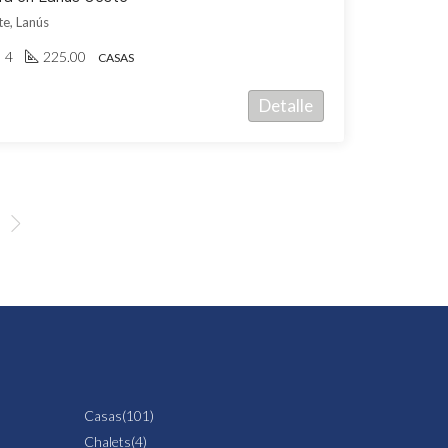
e, Lanús
4
225.00
CASAS
Detalle
Casas
(101)
Chalets
(4)