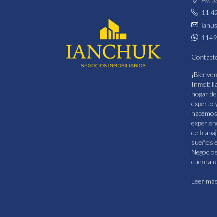
11 4
lanu
1149
Contact
¡Bienven
Inmobili
hogar de
experto 
hacemos 
experien
de traba
sueños e
Negocios
cuenta u
Leer má