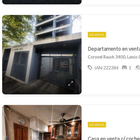
EN VENTA
Departamento en vent
Coronel Rauch 3400, Lanús 
IAN-222384
1
EN VENTA
Casa en venta c/ coche