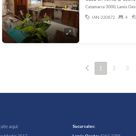
Catamarca 3000, Lanús Oest
IAN-220872
4
1
2
3
ate aquí:
Sucursales:
an Martín 2517
Lanús Oeste:
4262-2795