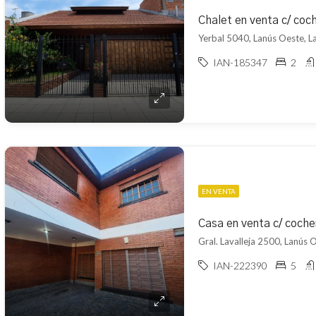
Chalet en venta c/ coc
Yerbal 5040, Lanús Oeste, L
IAN-185347
2
EN VENTA
Casa en venta c/ coche
Gral. Lavalleja 2500, Lanús 
IAN-222390
5