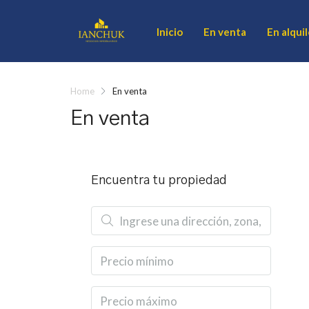
Inicio
En venta
En alquil
Home
En venta
En venta
Encuentra tu propiedad